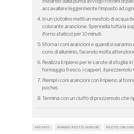
Iniziando dalla punta avvolgi i rotolini di p
accavallare leggermente l'impasto ad ogni gi
In un ciotolino metti un mestolo di acqua t
colorante arancione. Spennella tutta la supe
(forno statico) per 10 minuti.
Sforna i coni arancioni e quandi si saranno 
cono di alluminio, facendo molta attenzion
Realizza il ripieno per le carote di sfoglia: i
formaggio fresco, i capperi , il prezzemolo t
Riempi i coni arancioni con il ripieno al ton
poche).
Termina con un ciuffo di prezzemolo che rip
ANTIPASTI
BAMBINI RICETTE VERDURE
RICETTE CON CAR