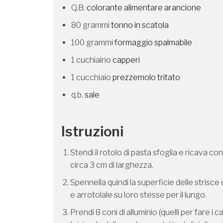
Q.B.
colorante alimentare arancione
80 grammi
tonno in scatola
100 grammi
formaggio spalmabile
1 cuchiaino
capperi
1 cucchiaio
prezzemolo tritato
q.b.
sale
Istruzioni
Stendi il rotolo di pasta sfoglia e ricava con
circa 3 cm di larghezza.
Spennella quindi la superficie delle strisce
e arrotolale su loro stesse per il lungo.
Prendi 8 coni di alluminio (quelli per fare i