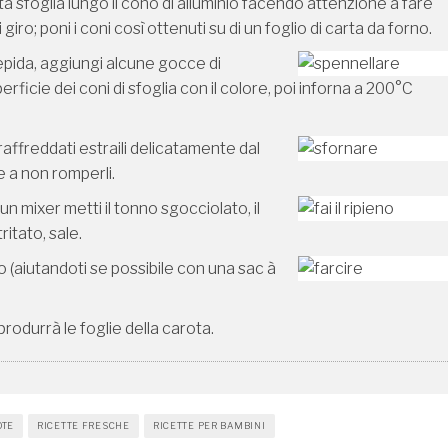
asta sfoglia lungo il cono di alluminio facendo attenzione a fare
ro; poni i coni così ottenuti su di un foglio di carta da forno.
iepida, aggiungi alcune gocce di
rficie dei coni di sfoglia con il colore, poi inforna a 200°C
raffreddati estraili delicatamente dal
e a non romperli.
n un mixer metti il tonno sgocciolato, il
ritato, sale.
no (aiutandoti se possibile con una sac à
rodurrà le foglie della carota.
OTE
RICETTE FRESCHE
RICETTE PER BAMBINI