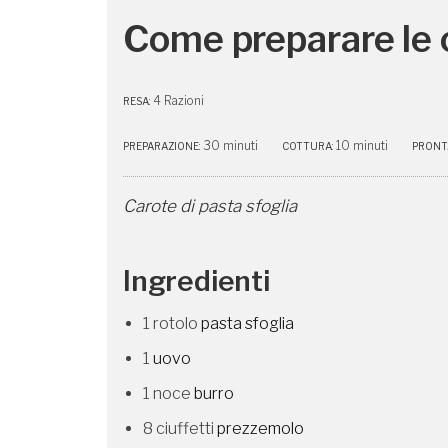
Come preparare le c
4 Razioni
RESA:
30 minuti
10 minuti
PREPARAZIONE:
COTTURA:
PRONTA
Carote di pasta sfoglia
Ingredienti
1 rotolo
pasta sfoglia
1
uovo
1 noce
burro
8 ciuffetti
prezzemolo