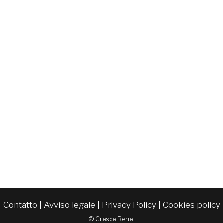
Contatto
|
Avviso legale
|
Privacy Policy
|
Cookies policy
© Cresce Bene.