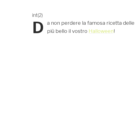
int(2)
D
a non perdere la famosa ricetta dell
più bello il vostro
Halloween
!