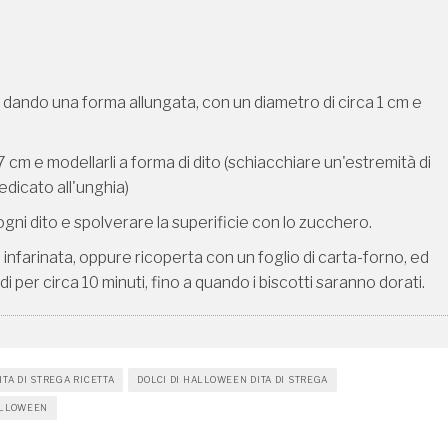
rla dando una forma allungata, con un diametro di circa 1 cm e
-7 cm e modellarli a forma di dito (schiacchiare un'estremità di
edicato all'unghia)
ogni dito e spolverare la superificie con lo zucchero.
e infarinata, oppure ricoperta con un foglio di carta-forno, ed
i per circa 10 minuti, fino a quando i biscotti saranno dorati.
ITA DI STREGA RICETTA
DOLCI DI HALLOWEEN DITA DI STREGA
ALLOWEEN