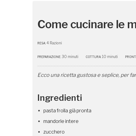
Come cucinare le m
4 Razioni
RESA:
30 minuti
10 minuti
PREPARAZIONE:
COTTURA:
PRONTA
Ecco una ricetta gustosa e seplice, per fa
Ingredienti
pasta frolla già pronta
mandorle intere
zucchero