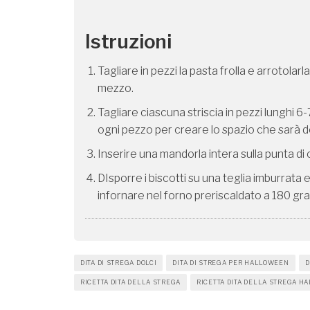
Istruzioni
Tagliare in pezzi la pasta frolla e arrotola
mezzo.
Tagliare ciascuna striscia in pezzi lunghi 6
ogni pezzo per creare lo spazio che sarà d
Inserire una mandorla intera sulla punta di 
DIsporre i biscotti su una teglia imburrata 
infornare nel forno preriscaldato a 180 grad
DITA DI STREGA DOLCI
DITA DI STREGA PER HALLOWEEN
D
RICETTA DITA DELLA STREGA
RICETTA DITA DELLA STREGA H